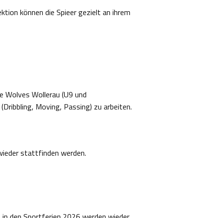
tion können die Spieer gezielt an ihrem
te Wolves Wollerau (U9 und
(Dribbling, Moving, Passing) zu arbeiten.
ieder stattfinden werden.
in den Sportferien 2026 werden wieder