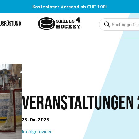
Kostenloser Versand ab CHF 100!
AUSRÜSTUNG
Deutsch
Deutsch
English
English
Čeština
Čeština
VERANSTALTUNGEN 
23. 04. 2025
Im Algemeinen