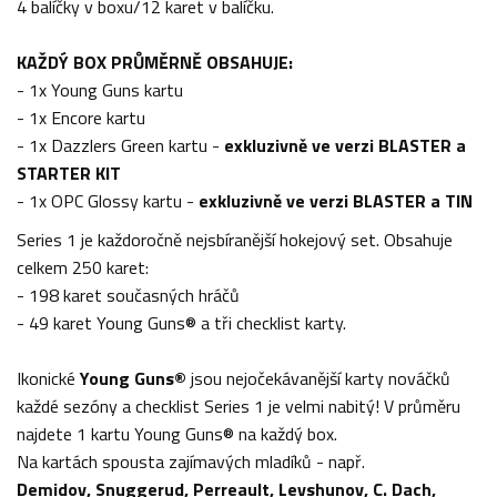
4 balíčky v boxu/12 karet v balíčku.
KAŽDÝ BOX PRŮMĚRNĚ OBSAHUJE:
- 1x Young Guns kartu
- 1x Encore kartu
- 1x Dazzlers Green kartu -
exkluzivně ve verzi BLASTER a
STARTER KIT
- 1x OPC Glossy kartu -
exkluzivně ve verzi BLASTER a TIN
Series 1 je každoročně nejsbíranější hokejový set. Obsahuje
celkem 250 karet:
- 198 karet současných hráčů
- 49 karet Young Guns® a tři checklist karty.
Ikonické
Young Guns®
jsou nejočekávanější karty nováčků
každé sezóny a checklist Series 1 je velmi nabitý! V průměru
najdete 1 kartu Young Guns® na každý box.
Na kartách spousta zajímavých mladíků - např.
Demidov, Snuggerud, Perreault, Levshunov, C. Dach,