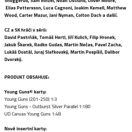
Snuggerud, Sam Rinzel, Noah Ostlund, Oliver Moore,
Elias Pettersson, Luca Cagnoni, Joakim Kemell, Matthew
Wood, Carter Mazur, Jani Nyman, Colton Dach a další.
CZ a SK hráči v sérii:
David Pastrňák, Tomáš Hertl, Jiří Kulich, Filip Hronek,
Jakub Škarek, Radko Gudas, Martin Nečas, Pavel Zacha,
Lukáš Dostál, Juraj Slafkovský, Martin Pospíšil, Dalibor
Dvorský.
PRODUKT OBSAHUJE:
Young Guns® karty:
Young Guns (201-250) 1:3
Young Guns - Outburst Silver Parallel 1:180
UD Canvas Young Guns 1:48
Nové insertní karty: