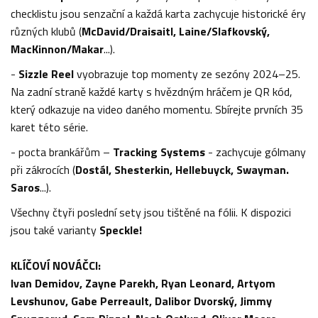
checklistu jsou senzační a každá karta zachycuje historické éry
různých klubů (
McDavid/Draisaitl, Laine/Slafkovský,
MacKinnon/Makar
...).
-
Sizzle Reel
vyobrazuje top momenty ze sezóny 2024–25.
Na zadní straně každé karty s hvězdným hráčem je QR kód,
který odkazuje na video daného momentu. Sbírejte prvních 35
karet této série.
- pocta brankářům –
Tracking Systems
- zachycuje gólmany
při zákrocích (
Dostál, Shesterkin, Hellebuyck, Swayman.
Saros
...).
Všechny čtyři poslední sety jsou tištěné na fólii. K dispozici
jsou také varianty
Speckle!
KLÍČOVÍ NOVÁČCI:
Ivan Demidov, Zayne Parekh, Ryan Leonard, Artyom
Levshunov, Gabe Perreault, Dalibor Dvorský, Jimmy