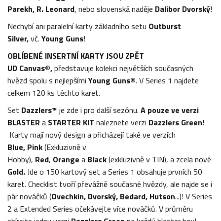
Parekh, R. Leonard
, nebo slovenská naděje
Dalibor Dvorský
!
Nechybí ani paralelní karty základního setu
Outburst
Silver,
vč.
Young Guns
!
OBLÍBENÉ INSERTNÍ KARTY JSOU ZPĚT
UD Canvas®,
představuje kolekci největších současných
hvězd spolu s nejlepšími
Young Guns®
. V Series 1 najdete
celkem 120 ks těchto karet.
Set
Dazzlers™
je zde i pro další sezónu.
A pouze ve verzi
BLASTER
a
STARTER KIT
naleznete verzi
Dazzlers Green
!
Karty mají nový design a přicházejí také ve verzích
Blue, Pink
(Exkluzivně v
Hobby),
Red
,
Orange
a
Black
(exkluzivně v TIN), a zcela nové
Gold
.
Jde o 150 kartový set a Series 1 obsahuje prvních 50
karet. Checklist tvoří převážně současné hvězdy, ale najde se i
pár nováčků (
Ovechkin, Dvorský, Bedard, Hutson
...)! V Series
2 a Extended Series očekávejte více nováčků. V průměru
sbírejte jednu verzi
Dazzlers Green
na každý blaster box!