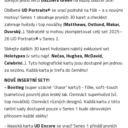
Oblíbené
UD Portraits®
se vrací podruhé na fólii – a s novými
motivy! Series 1 obsahuje prvních 30 karet a checklist
zahrnuje hvězdy i top nováčky (
Matthews, Ostlund, Makar,
Dvorský
...). Sběratelé si mohou zkompletovat celý set 2025–
26 UD Portraits® v Series 2.
Sbírejte dalších 30 karet hvězdami nabitý exkluzivní set
Holotypes
(v setu např.
Nečas, Hughes, McDavid,
Celebrini
...). Tyto holografické karty jsou dostupné jen jednou
za sezónu. Každá karta je trefa do černého!
NOVÉ INSERTNÍ SETY!
- Bootleg
(super vzácné "chase" karty!) - fólie, soft-touch
(sametový povrch) plus lesklý lak. Osmnáct superhvězd (vč.
top nováčků). Osmnáct různých designů. Každá karta z této
raritní sady dostupné pouze v Series 1 bude obrovským
přínosem každé sbírky!
- klasická karta
UD
Encore
se vrací! Series 1 přináší prvních