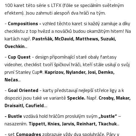
100 karet této série s LTFX (fólie se speciálním světelným
efektem). Jsou zahrnuti alespoň dva hráči na tým.
-
Compositions -
vzhled těchto karet si každý zamiluje a díky
checklistu z top hvězd a nováčků budou okamžitým hitem! Na
kartách např.
Pastrňák, McDavid, Matthews, Suzuki,
Ovechkin
...
-
Cup Quest
- design připomínající staré obaly fantasy
videoher, checklist tvoří špičkoví hráči, kteří stále usilují o svůj
první Stanley Cup®.
Kaprizov, Nylander, Josi, Demko,
Nečas
...
-
Goal Oriented
- karty představují nejlepší střelce ligy a k
dispozici jsou také ve variantě
Speckle.
Např.
Crosby, Makar,
Draisaitl, Caufield
....
- Bustle
vzdává hold hráčům proslulým svým
„bustle“
–
nasazením.
Tippett, Knies, Jarvis, Reinhart, Tkachuk
...
- set
Compadres
zobrazuje vždy dva spoluhráče. Páry v