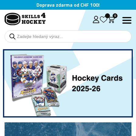
Doprava zdarma od CHF 100!
0
Deutsch
English
Čeština