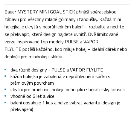
Bauer MYSTERY MINI GOAL STICK přináší sběratelskou
zábavu pro všechny mladé gólmany i fanoušky. Každá mini
hokejka je ukrytá v neprůhledném balení – rozbalte a nechte
se překvapit, který design najdete uvnitř. Dvě limitované
verze inspirované top modely PULSE a VAPOR
FLYLITE potěší každého, kdo miluje hokej – ideální dárek nebo
doplněk pro minihokej i sbírku.
dva různé designy - PULSE a VAPOR FLYLITE
každá hokejka je zabalená v neprůhledném sáčku s
prémiovým povrchem
ideální pro hraní mini hokeje nebo jako sběratelský kousek
vhodné od 6 let a více
balení obsahuje 1 kus a nelze vybrat variantu (design je
překvapení)