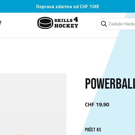
Doprava zdarma od CHF 100!
?
Deutsch
Deutsch
English
English
Čeština
Čeština
POWERBAL
CHF 19.90
POČET KS