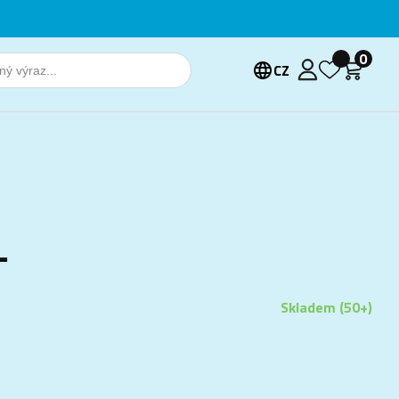
0
CZ
L
Skladem (50+)