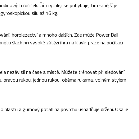
nových ručiček. Čím rychleji se pohybuje, tím silnější je
yroskopickou sílu až 16 kg.
slování, horolezectví a mnoho dalších. Zde může Power Ball
tu šlach při vysoké zátěži (hra na klavír, práce na počítači
cela nezávislí na čase a místě. Můžete trénovat při sledování
kou, pravou rukou, jednou rukou, oběma rukama, volným stylem
ného plastu a gumový potah na povrchu usnadňuje držení. Osa je