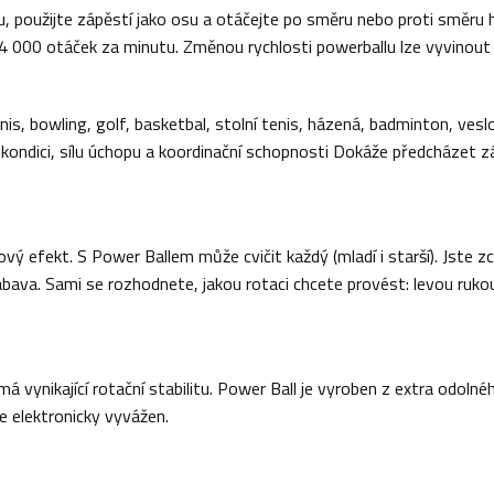
použijte zápěstí jako osu a otáčejte po směru nebo proti směru hodi
000 otáček za minutu. Změnou rychlosti powerballu lze vyvinout g
tenis, bowling, golf, basketbal, stolní tenis, házená, badminton, ve
kondici, sílu úchopu a koordinační schopnosti Dokáže předcházet záně
ový efekt. S Power Ballem může cvičit každý (mladí i starší). Jste z
 zábava. Sami se rozhodnete, jakou rotaci chcete provést: levou ru
á vynikající rotační stabilitu. Power Ball je vyroben z extra odol
e elektronicky vyvážen.