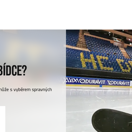
BÍDCE?
může s vyběrem spravných