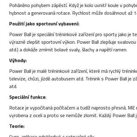
Poháněno pohybem zápěstí. Když je kolo uvnitř koule v pohybu, 
hybnost a generovaná rotace. Rychlost může dosáhnout až 14 
Použití jako sportovní vybavení:
Power Ball je speciální tréninkové zařízení pro sporty jako je 
výrazně zlepšit sportovní výkon. Power Ball zlepšuje svalovou 
atd.) a dokáže zmírnit bolavé svaly, šlachy a napětí ramen.
Výhody:
Power Ball je malé tréninkové zařízení, které má rychlý trénink
televize, chůzi, jízdě autobusem atd. Trénink s Power Ball je
atd.
Speciální funkce
:
Rotace je vypočítaná počítačem a tudíž naprosto přesná. Míč m
vyrobena z oceli a proto se nemůže zlomit. Každý Power Ball j
Teorie:
Gyro, aplikace odstředivé a setrvačné síly.