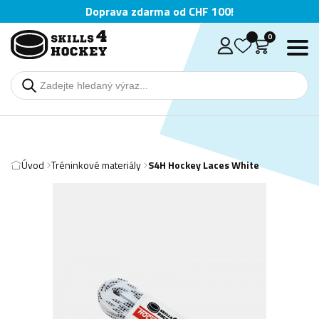
Doprava zdarma od CHF 100!
0
Úvod
Tréninkové materiály
S4H Hockey Laces White
Deutsch
English
Čeština