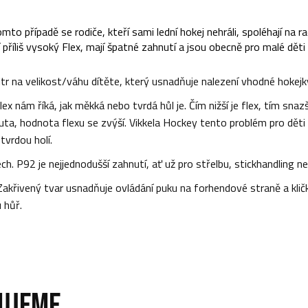
omto případě se rodiče, kteří sami lední hokej nehráli, spoléhají na 
 příliš vysoký Flex, mají špatné zahnutí a jsou obecně pro malé děti
r na velikost/váhu dítěte, který usnadňuje nalezení vhodné hokejk
ex nám říká, jak měkká nebo tvrdá hůl je. Čím nižší je flex, tím snaz
nuta, hodnota flexu se zvýší. Vikkela Hockey tento problém pro děti
tvrdou holí.
. P92 je nejjednodušší zahnutí, ať už pro střelbu, stickhandling neb
Zakřivený tvar usnadňuje ovládání puku na forhendové straně a kličky
 hůř.
UJEME