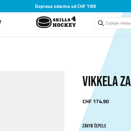
Doprava zdarma od CHF 100!
?
Deutsch
Deutsch
English
English
Čeština
Čeština
VIKKELA ZA
CHF 174.90
ZÁHYB ČEPELE