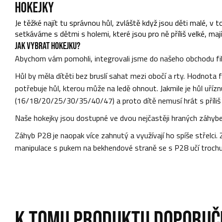
HOKEJKY
Je těžké najít tu správnou hůl, zvláště když jsou děti malé, v t
setkáváme s dětmi s holemi, které jsou pro ně příliš velké, mají
JAK VYBRAT HOKEJKU?
Abychom vám pomohli, integrovali jsme do našeho obchodu filt
Hůl by měla dítěti bez bruslí sahat mezi obočí a rty. Hodnota fl
potřebuje hůl, kterou může na ledě ohnout. Jakmile je hůl uříz
(16/18/20/25/30/35/40/47) a proto dítě nemusí hrát s příliš 
Naše hokejky jsou dostupné ve dvou nejčastěji hraných záhybech
Záhyb P28 je naopak více zahnutý a využívají ho spíše střelci. 
manipulace s pukem na bekhendové straně se s P28 učí trochu
K TOMU PRODUKTU DOPORUČ