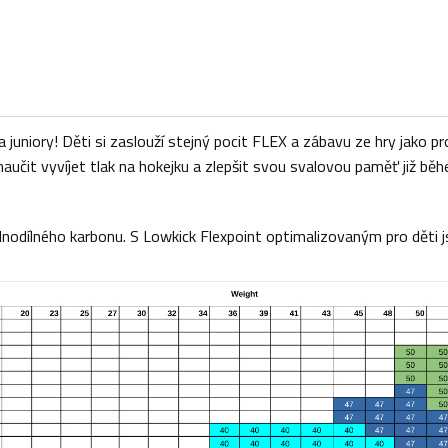
 juniory! Děti si zaslouží stejný pocit FLEX a zábavu ze hry jako 
it vyvíjet tlak na hokejku a zlepšit svou svalovou paměť již běhe
nodílného karbonu. S Lowkick Flexpoint optimalizovaným pro děti js