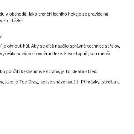
radu v obchodě. Jako trenéři ledního hokeje se pravidelně
 velmi těžké.
y.
ší je ohnout hůl. Aby se dítě naučilo správné technice střelby,
 vyřešila novými úrovněmi flexe. Flex stupně jsou menší
o použití bekhendové strany, je to ideální střed.
, jako je Toe Drag, se lze snáze naučit. Přihrávky, střelba a