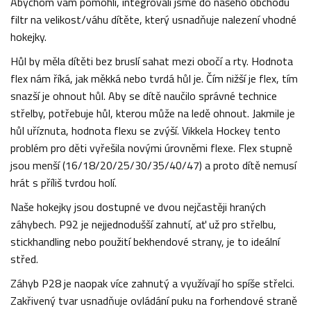
Abychom vám pomohli, integrovali jsme do našeho obchodu
filtr na velikost/váhu dítěte, který usnadňuje nalezení vhodné
hokejky.
Hůl by měla dítěti bez bruslí sahat mezi obočí a rty. Hodnota
flex nám říká, jak měkká nebo tvrdá hůl je. Čím nižší je flex, tím
snazší je ohnout hůl. Aby se dítě naučilo správné technice
střelby, potřebuje hůl, kterou může na ledě ohnout. Jakmile je
hůl uříznuta, hodnota flexu se zvýší. Vikkela Hockey tento
problém pro děti vyřešila novými úrovněmi flexe. Flex stupně
jsou menší (16/18/20/25/30/35/40/47) a proto dítě nemusí
hrát s příliš tvrdou holí.
Naše hokejky jsou dostupné ve dvou nejčastěji hraných
záhybech. P92 je nejjednodušší zahnutí, ať už pro střelbu,
stickhandling nebo použití bekhendové strany, je to ideální
střed.
Záhyb P28 je naopak více zahnutý a využívají ho spíše střelci.
Zakřivený tvar usnadňuje ovládání puku na forhendové straně